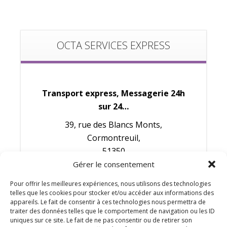
OCTA SERVICES EXPRESS
Transport express, Messagerie 24h
sur 24…
39, rue des Blancs Monts,
Cormontreuil,
51350
Gérer le consentement
Tél. : 03 26 77 04 00
Pour offrir les meilleures expériences, nous utilisons des technologies
Bruno : 06 82 31 76 94
telles que les cookies pour stocker et/ou accéder aux informations des
appareils. Le fait de consentir à ces technologies nous permettra de
Angélique : 06 40 50 96 71
traiter des données telles que le comportement de navigation ou les ID
uniques sur ce site. Le fait de ne pas consentir ou de retirer son
E-mail :
ose@octaservicesexpress.com